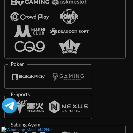
Poker
E-Sports
Sabung Ayam