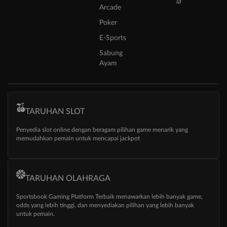
Arcade
Poker
E-Sports
Sabung
Ayam
TARUHAN SLOT
Penyedia slot online dengan beragam pilihan game menarik yang
memudahkan pemain untuk mencapai jackpot
TARUHAN OLAHRAGA
Sportsbook Gaming Platform Terbaik menawarkan lebih banyak game,
odds yang lebih tinggi, dan menyediakan pilihan yang lebih banyak
untuk pemain.