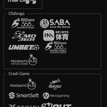
Olahraga
Crash Game