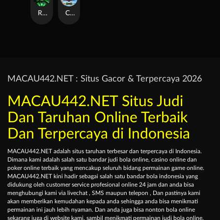
RollX
CaiBalaoCappadocia
MACAU442.NET : Situs Gacor & Terpercaya 2026
MACAU442.NET
Situs Judi
Dan Taruhan Online Terbaik
Dan Terpercaya di Indonesia
MACAU442.NET
adalah situs taruhan terbesar dan terpercaya di Indonesia.
Dimana kami adalah salah satu bandar judi bola online, casino online dan
poker online terbaik yang mencakup seluruh bidang permainan game online.
MACAU442.NET
kini hadir sebagai salah satu bandar bola indonesia yang
didukung oleh customer service profesional online 24 jam dan anda bisa
menghubungi kami via livechat , SMS maupun telepon , Dan pastinya kami
akan memberikan kemudahan kepada anda sehingga anda bisa menikmati
permainan ini jauh lebih nyaman. Dan anda juga bisa nonton bola online
sekarang juga di website kami, sambil menikmati permainan judi bola online.