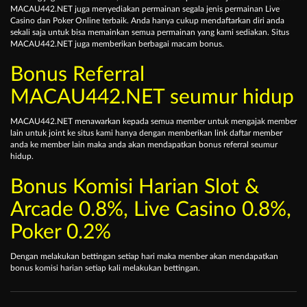
MACAU442.NET
juga menyediakan permainan segala jenis permainan Live
Casino dan Poker Online terbaik. Anda hanya cukup mendaftarkan diri anda
sekali saja untuk bisa memainkan semua permainan yang kami sediakan. Situs
MACAU442.NET
juga memberikan berbagai macam bonus.
Bonus Referral
MACAU442.NET
seumur hidup
MACAU442.NET
menawarkan kepada semua member untuk mengajak member
lain untuk joint ke situs kami hanya dengan memberikan link daftar member
anda ke member lain maka anda akan mendapatkan bonus referral seumur
hidup.
Bonus Komisi Harian Slot &
Arcade 0.8%, Live Casino 0.8%,
Poker 0.2%
Dengan melakukan bettingan setiap hari maka member akan mendapatkan
bonus komisi harian setiap kali melakukan bettingan.