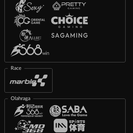
Race
Olahraga