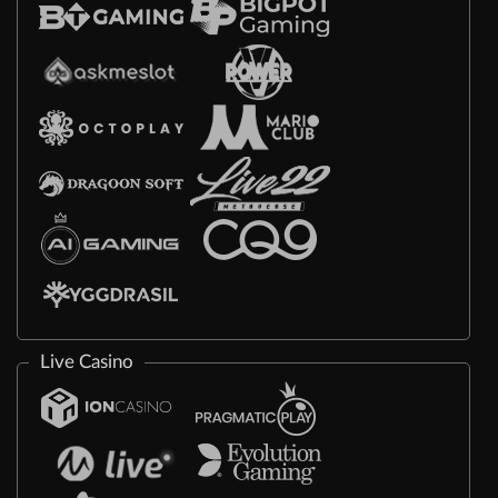
Live Casino